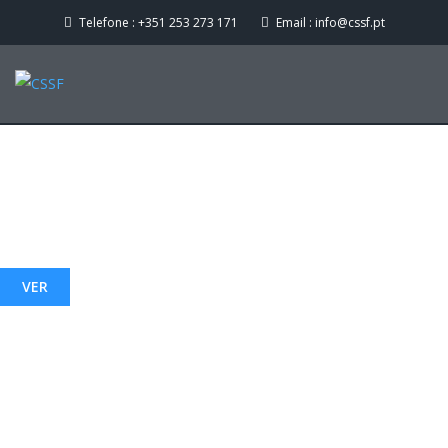
Telefone :
+351 253 273 171
Email :
info@cssf.pt
''EDUCAR PARA REALIZAR
A NOSSA MISSÃO
VER
ACOLHER, ACOMPANHAR 
A NOSSA MISSÃO