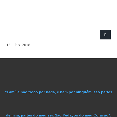
13 julho, 2018
"Família não troco por nada, e nem por ninguém, são partes
de mim, partes do meu ser. São Pedaços do meu Coração".