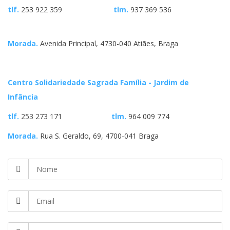
tlf.
253 922 359
tlm.
937 369 536
Morada.
Avenida Principal, 4730-040 Atiães, Braga
Centro Solidariedade Sagrada Família - Jardim de
Infância
tlf.
253 273 171
tlm.
964 009 774
Morada.
Rua S. Geraldo, 69, 4700-041 Braga